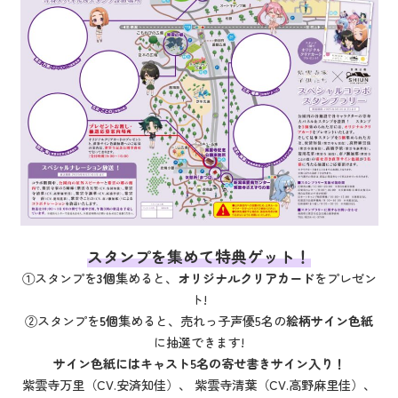
スタンプを集めて特典ゲット！
①スタンプを
3個
集めると、
オリジナルクリアカード
をプレゼン
ト!
②スタンプを
5個
集めると、売れっ子声優5名の
絵柄サイン色紙
に抽選できます!
サイン色紙にはキャスト5名の寄せ書きサイン入り！
紫雲寺万里（CV.安済知佳）、 紫雲寺清葉（CV.高野麻里佳）、