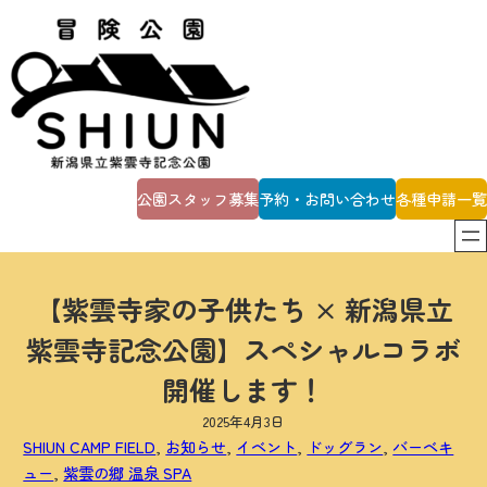
内
容
を
ス
キ
ッ
プ
公園スタッフ募集
予約・お問い合わせ
各種申請一覧
【紫雲寺家の子供たち × 新潟県立
紫雲寺記念公園】スペシャルコラボ
開催します！
2025年4月3日
SHIUN CAMP FIELD
, 
お知らせ
, 
イベント
, 
ドッグラン
, 
バーベキ
ュー
, 
紫雲の郷 温泉 SPA