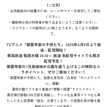
【ご注意】
・公共施設内の設置のため、ルールやマナーを従守してご参加
ください。
・撮影時は他の利用者が映り込まないようご注意ください。
・クリアカードの配布は1人1枚となります。なくなり次第終
了。
TVアニメ『紫雲寺家の子供たち』
2025年4月8日より放
送・配信開始！
新潟放送 毎週水曜 26:30～ 放送 各配信サイトでも順次
配信予定！
紫雲寺家の7兄弟姉妹が公園を盛り上げるこの特別なコ
ラボイベント、ぜひご参加ください！
「紫雲寺家の子供たち」宮島礼吏先生（白泉社「ヤングアニマ
ル」連載）
運命が繋ぐワケあり家族の“禁断×純愛”ラブコメディ！
累計発行部数1300万部を突破し、アニメ化＆実写ドラマ化も果
たした大人気漫画「彼女、お借りします」の宮島礼吏が贈る最
新作がTVアニメ化決定！