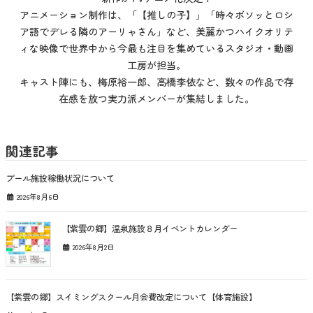
アニメーション制作は、「【推しの子】」「時々ボソッとロシ
ア語でデレる隣のアーリャさん」など、美麗かつハイクオリテ
ィな映像で世界中から今最も注目を集めているスタジオ・動画
工房が担当。
キャスト陣にも、梅原裕一郎、高橋李依など、数々の作品で存
在感を放つ実力派メンバーが集結しました。
関連記事
プール施設稼働状況について
2026年8月6日
【紫雲の郷】温泉施設８月イベントカレンダー
2026年8月2日
【紫雲の郷】スイミングスクール月会費改定について【体育施設】