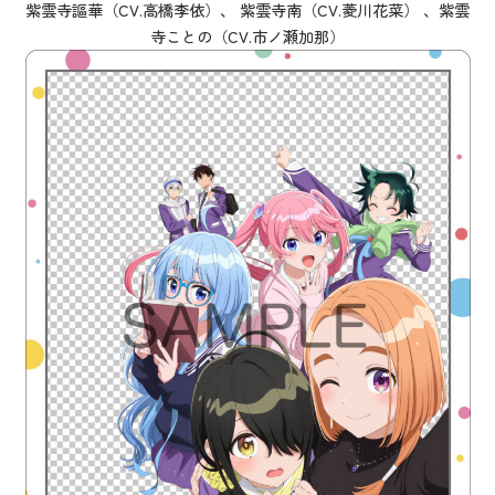
紫雲寺謳華（CV.高橋李依）、 紫雲寺南（CV.菱川花菜） 、紫雲
寺ことの（CV.市ノ瀬加那）