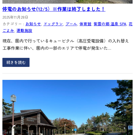
停電のお知らせ(12/5）※作業は終了しました！
2025年11月28日
カテゴリー :
お知らせ
, 
ドッグラン
, 
プール
, 
体育館
, 
紫雲の郷 温泉 SPA
, 
花
ごよみ
, 
運動施設
現在、園内で行っているキュービクル（高圧受電設備）の入れ替え
工事作業に伴い、園内の一部のエリアで停電が発生いた…
続きを読む