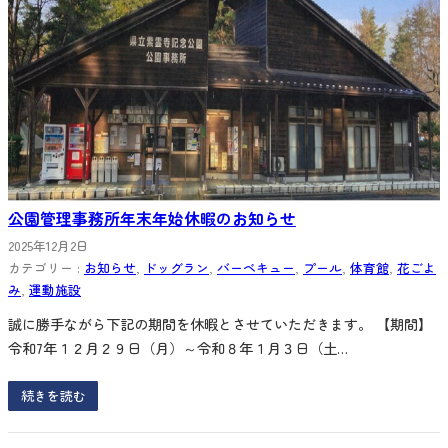
公園管理事務所年末年始休暇のお知らせ
2025年12月2日
カテゴリー :
お知らせ
, 
ドッグラン
, 
バーベキュー
, 
プール
, 
体育館
, 
花ごよ
み
, 
運動施設
誠に勝手ながら下記の期間を休暇とさせていただきます。 【期間】
令和7年１２月２９日（月）～令和８年１月３日（土…
続きを読む