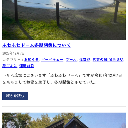
ふわふわドーム冬期閉鎖について
2025年12月7日
カテゴリー :
お知らせ
, 
バーベキュー
, 
プール
, 
体育館
, 
紫雲の郷 温泉 SPA
, 
花ごよみ
, 
運動施設
トリム広場にございます「ふわふわドーム」ですが令和7年12月7日
をもちまして稼働を終了し、冬期閉鎖とさせていた…
続きを読む