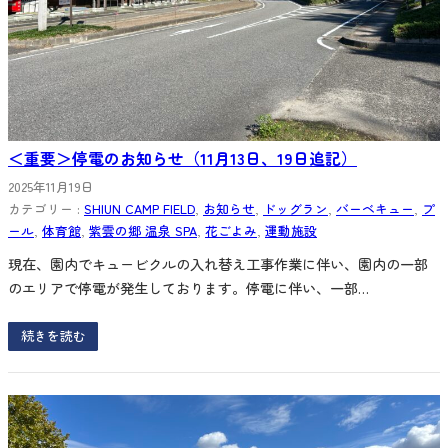
＜重要＞停電のお知らせ（11月13日、19日追記）
2025年11月19日
カテゴリー :
SHIUN CAMP FIELD
, 
お知らせ
, 
ドッグラン
, 
バーベキュー
, 
プ
ール
, 
体育館
, 
紫雲の郷 温泉 SPA
, 
花ごよみ
, 
運動施設
現在、園内でキュービクルの入れ替え工事作業に伴い、園内の一部
のエリアで停電が発生しております。停電に伴い、一部…
続きを読む