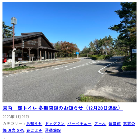
園内一部トイレ 冬期閉鎖のお知らせ（12月28日追記）
2025年11月29日
カテゴリー :
お知らせ
, 
ドッグラン
, 
バーベキュー
, 
プール
, 
体育館
, 
紫雲の
郷 温泉 SPA
, 
花ごよみ
, 
運動施設