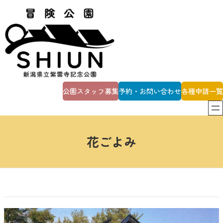
内
容
を
ス
キ
ッ
プ
公園スタッフ募集
予約・お問い合わせ
各種申請一覧
花ごよみ