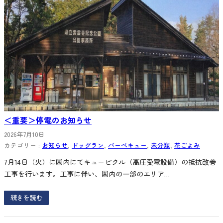
＜重要＞停電のお知らせ
2026年7月10日
カテゴリー :
お知らせ
, 
ドッグラン
, 
バーベキュー
, 
未分類
, 
花ごよみ
7月14日（火）に園内にてキュービクル（高圧受電設備）の抵抗改善
工事を行います。工事に伴い、園内の一部のエリア…
続きを読む