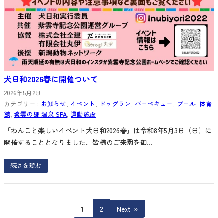
犬日和2026春に開催ついて
2026年5月2日
カテゴリー :
お知らせ
, 
イベント
, 
ドッグラン
, 
バーベキュー
, 
プール
, 
体育
館
, 
紫雲の郷 温泉 SPA
, 
運動施設
「わんこと楽しいイベント犬日和2026春」は令和8年5月3日（日）に
開催することとなりました。皆様のご来園を御…
続きを読む
1
2
Next
»