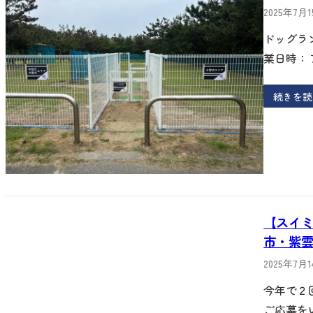
2025年7月
ドッグラ
業日時：
続きを読
【スイ
市・紫
2025年7月
今年で２
ご応募を