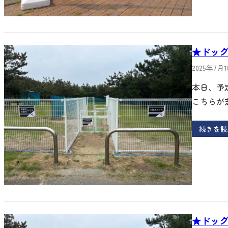
★ドッ
2025年7月
本日、予
こちらが
続きを読
★ドッ