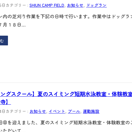
15日
カテゴリー :
SHIUN CAMP FIELD
, 
お知らせ
, 
ドッグラン
ン内の芝刈り作業を下記の日時で行います。作業中はドッグラ
７月１８日…
む
ミングスクール】夏のスイミング短期水泳教室・体験教
雲寺】
14日
カテゴリー :
お知らせ
, 
イベント
, 
プール
, 
運動施設
回目を迎えました、夏のスイミング短期水泳教室・体験教室の
いただいて…