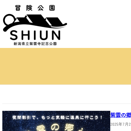
内
容
を
ス
キ
ッ
プ
紫雲の郷
2025年7月