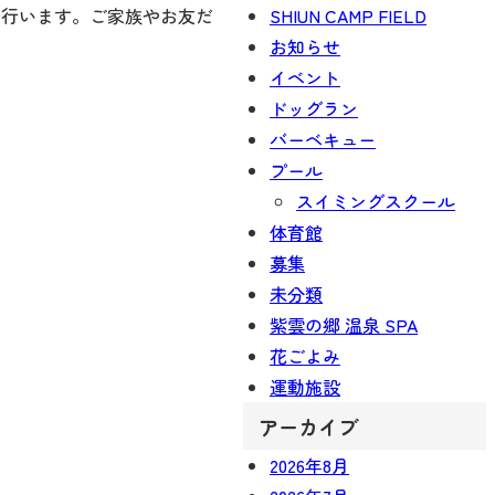
SHIUN CAMP FIELD
を行います。ご家族やお友だ
お知らせ
イベント
ドッグラン
バーベキュー
プール
スイミングスクール
体育館
募集
未分類
紫雲の郷 温泉 SPA
花ごよみ
運動施設
アーカイブ
2026年8月