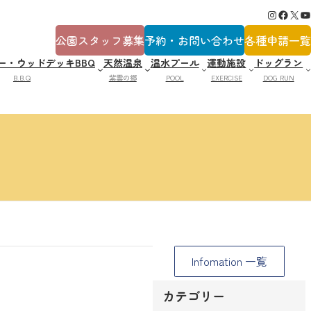
Instagram
Facebook
X
YouTube
公園スタッフ募集
予約・お問い合わせ
各種申請一覧
ー・ウッドデッキBBQ
天然温泉
温水プール
運動施設
ドッグラン
B.B.Q
紫雲の郷
POOL
EXERCISE
DOG RUN
Infomation 一覧
カテゴリー