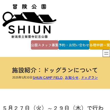
内
容
を
ス
キ
ッ
プ
公園スタッフ募集
予約・お問い合わせ
各種申請一覧
施設紹介：ドッグランについて
2025年5月30日
SHIUN CAMP FIELD
, 
お知らせ
, 
ドッグラン
５月２７日（火）～２９日（木）で行わ