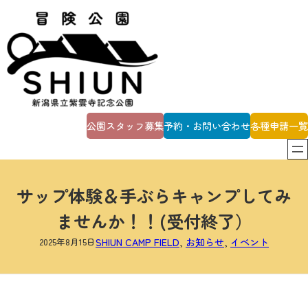
内
容
を
ス
キ
ッ
プ
公園スタッフ募集
予約・お問い合わせ
各種申請一覧
サップ体験＆手ぶらキャンプしてみ
ませんか！！(受付終了）
2025年8月15日
SHIUN CAMP FIELD
, 
お知らせ
, 
イベント