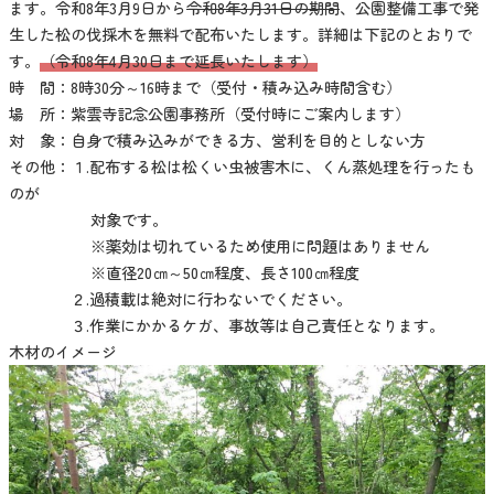
ます。令和8年3月9日から
令和8年3月31日の期間
、公園整備工事で発
生した松の伐採木を無料で配布いたします。詳細は下記のとおりで
す。
（令和8年4月30日まで延長いたします）
時 間：8時30分～16時まで（受付・積み込み時間含む）
場 所：紫雲寺記念公園事務所（受付時にご案内します）
対 象：自身で積み込みができる方、営利を目的としない方
その他：１.配布する松は松くい虫被害木に、くん蒸処理を行ったも
のが
対象です。
※薬効は切れているため使用に問題はありません
※直径20㎝～50㎝程度、長さ100㎝程度
２.過積載は絶対に行わないでください。
３.作業にかかるケガ、事故等は自己責任となります。
木材のイメージ