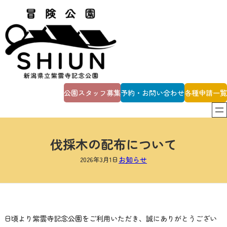
内
容
を
ス
キ
ッ
プ
公園スタッフ募集
予約・お問い合わせ
各種申請一覧
伐採木の配布について
2026年3月1日
お知らせ
日頃より紫雲寺記念公園をご利用いただき、誠にありがとうござい