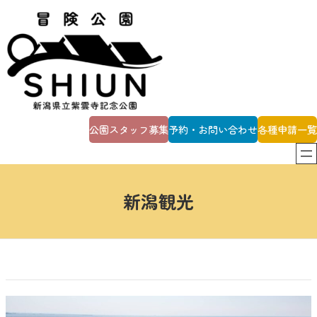
内
容
を
ス
キ
ッ
プ
公園スタッフ募集
予約・お問い合わせ
各種申請一覧
新潟観光