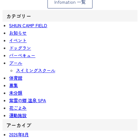
Infomation 一覧
カテゴリー
SHIUN CAMP FIELD
お知らせ
イベント
ドッグラン
バーベキュー
プール
スイミングスクール
体育館
募集
未分類
紫雲の郷 温泉 SPA
花ごよみ
運動施設
アーカイブ
2026年8月