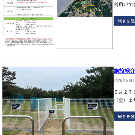
利用がで
続きを読
施設紹
2025年5月
５月２７
（金）よ
続きを読