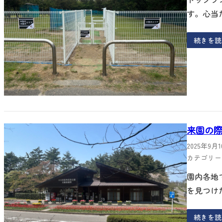
す。心当
続きを読
来園の
2025年9月
カテゴリー 
園内各地
を見つけ
続きを読