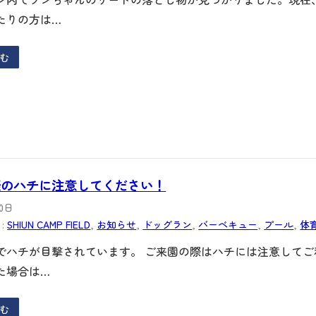
たりの方は…
む
際のハチに注意してください！
10日
:
SHIUN CAMP FIELD
, 
お知らせ
, 
ドッグラン
, 
バーベキュー
, 
プール
, 
体
でハチが目撃されています。 ご来園の際はハチには注意してご
た場合は…
む