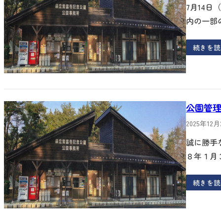
7月14
内の一部
続きを読
公園管
2025年12
誠に勝手
８年１月
続きを読