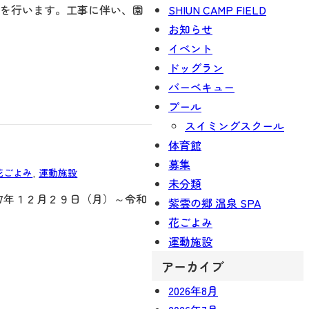
SHIUN CAMP FIELD
事を行います。工事に伴い、園
お知らせ
イベント
ドッグラン
バーベキュー
プール
スイミングスクール
体育館
募集
花ごよみ
, 
運動施設
未分類
7年１２月２９日（月）～令和
紫雲の郷 温泉 SPA
花ごよみ
運動施設
アーカイブ
2026年8月