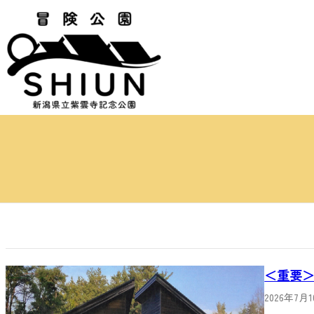
内
容
を
ス
キ
ッ
プ
＜重要
2026年7月