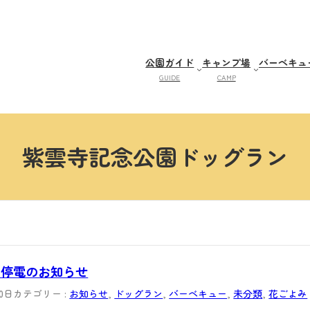
公園ガイド
キャンプ場
バーベキュ
GUIDE
CAMP
紫雲寺記念公園ドッグラン
＞停電のお知らせ
10日
カテゴリー :
お知らせ
, 
ドッグラン
, 
バーベキュー
, 
未分類
, 
花ごよみ