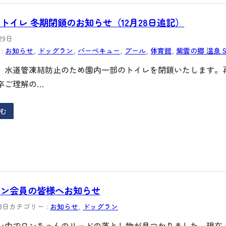
トイレ 冬期閉鎖のお知らせ（12月28日追記）
29日
:
お知らせ
, 
ドッグラン
, 
バーベキュー
, 
プール
, 
体育館
, 
紫雲の郷 温泉 S
、水道管凍結防止のため園内一部のトイレを閉鎖いたします。
卒ご理解の…
む
ラン会員の皆様へお知らせ
月8日
カテゴリー :
お知らせ
, 
ドッグラン
ン内でワンちゃんのリードの落とし物が見つかりました。現在