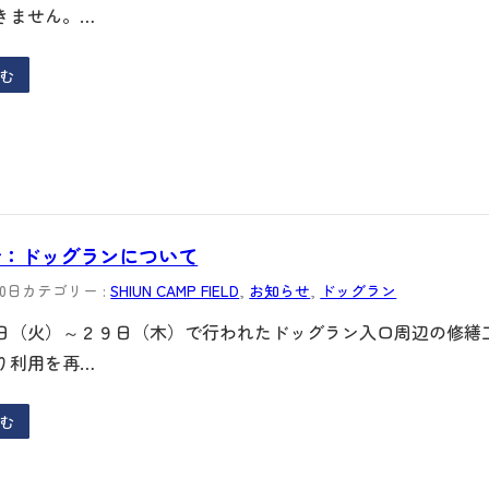
きません。…
む
介：ドッグランについて
30日
カテゴリー :
SHIUN CAMP FIELD
, 
お知らせ
, 
ドッグラン
日（火）～２９日（木）で行われたドッグラン入口周辺の修繕
り利用を再…
む