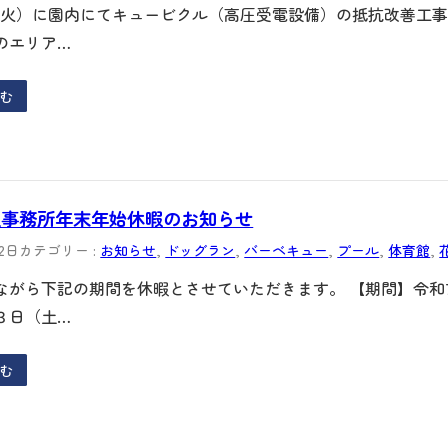
日（火）に園内にてキュービクル（高圧受電設備）の抵抗改善工
のエリア…
む
理事務所年末年始休暇のお知らせ
月2日
カテゴリー :
お知らせ
, 
ドッグラン
, 
バーベキュー
, 
プール
, 
体育館
, 
ながら下記の期間を休暇とさせていただきます。 【期間】令和
３日（土…
む