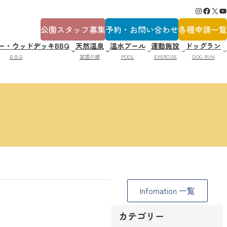
Instagram
Facebook
X
YouTube
公園スタッフ募集
予約・お問い合わせ
各種申請一覧
ー・ウッドデッキBBQ
天然温泉
温水プール
運動施設
ドッグラン
B.B.Q
紫雲の郷
POOL
EXERCISE
DOG RUN
Infomation 一覧
カテゴリー