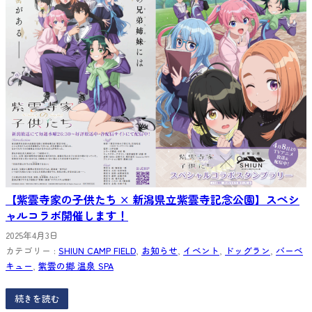
【紫雲寺家の子供たち × 新潟県立紫雲寺記念公園】スペシ
ャルコラボ開催します！
2025年4月3日
カテゴリー :
SHIUN CAMP FIELD
, 
お知らせ
, 
イベント
, 
ドッグラン
, 
バーベ
キュー
, 
紫雲の郷 温泉 SPA
続きを読む