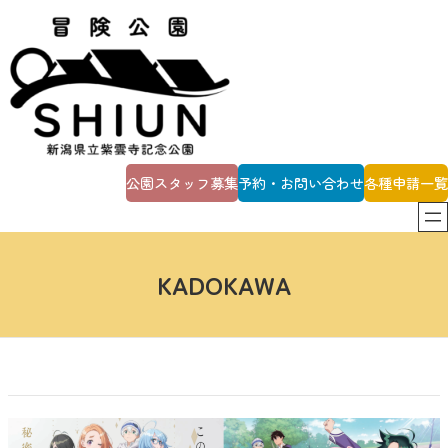
内
容
を
ス
キ
ッ
プ
公園スタッフ募集
予約・お問い合わせ
各種申請一覧
KADOKAWA